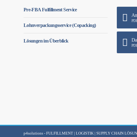
Pre-FBA Fulfillment Service
An
PDF
Lohnverpackungsservice (Copacking)
Da
Lösungen im Überblick
PDF
p4solutions
- FULFILLMENT | LOGISTIK | SUPPLY CHAIN LÖSU