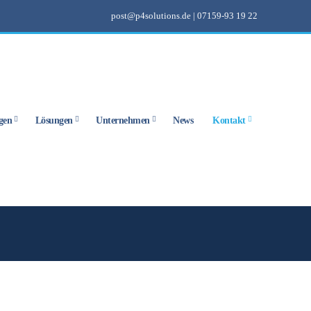
post@p4solutions.de
|
07159-93 19 22
gen
Lösungen
Unternehmen
News
Kontakt