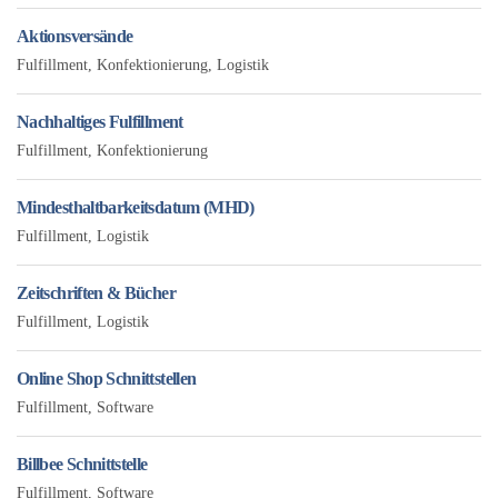
Aktionsversände
Fulfillment
,
Konfektionierung
,
Logistik
Nachhaltiges Fulfillment
Fulfillment
,
Konfektionierung
Mindesthaltbarkeitsdatum (MHD)
Fulfillment
,
Logistik
Zeitschriften & Bücher
Fulfillment
,
Logistik
Online Shop Schnittstellen
Fulfillment
,
Software
Billbee Schnittstelle
Fulfillment
,
Software