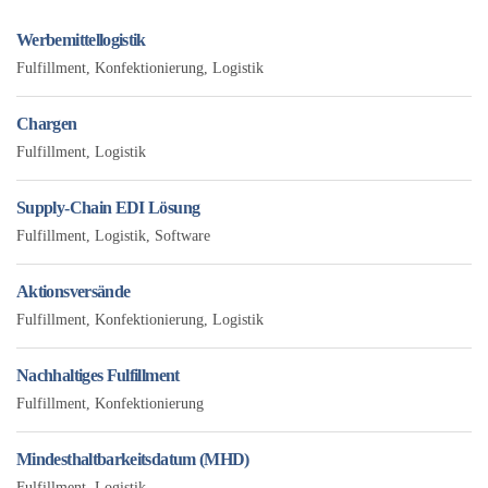
Werbemittellogistik
Fulfillment
,
Konfektionierung
,
Logistik
Chargen
Fulfillment
,
Logistik
Supply-Chain EDI Lösung
Fulfillment
,
Logistik
,
Software
Aktionsversände
Fulfillment
,
Konfektionierung
,
Logistik
Nachhaltiges Fulfillment
Fulfillment
,
Konfektionierung
Mindesthaltbarkeitsdatum (MHD)
Fulfillment
,
Logistik